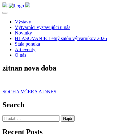
Výstavy
Výtvarníci vystavujúci u nás
Novinky
HLASOVANIE-Letný salón výtvarníkov 2026
Stála ponuka
Art eventy
O nás
zitnan nova doba
Navigácia
SOCHA VČERA A DNES
v
Search
článku
Hľadať:
Recent Posts