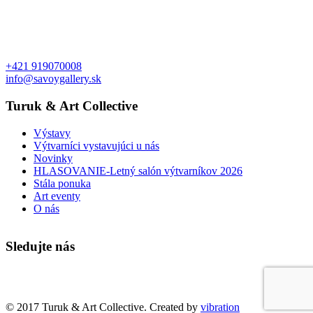
+421 919070008
info@savoygallery.sk
Turuk & Art Collective
Výstavy
Výtvarníci vystavujúci u nás
Novinky
HLASOVANIE-Letný salón výtvarníkov 2026
Stála ponuka
Art eventy
O nás
Sledujte nás
Faktúry a objednávky
© 2017 Turuk & Art Collective. Created by
vibration