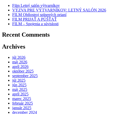
Film Letný salón výtvarníkov
VÝZVA PRE VÝTVARNÍKOV: LETNÝ SALÓN 2026
FILM Ohňostroj splnených prianí
FILM PRIJAŤ A PÚŠŤAŤ
FILM – Spojenia a súvislosti
Recent Comments
Archives
júl 2026
máj 2026
apríl 2026
október 2025
september 2025
júl 2025
jún 2025
máj 2025
apríl 2025
marec 2025
február 2025
január 2025
december 2024