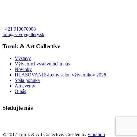
+421 919070008
info@savoygallery.sk
Turuk & Art Collective
Výstavy
Výtvarníci vystavujúci u nás
Novinky
HLASOVANIE-Letný salón výtvarníkov 2026
Stála ponuka
Art eventy
O nás
Sledujte nás
Faktúry a objednávky
© 2017 Turuk & Art Collective. Created by
vibration