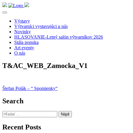
Výstavy
Výtvarníci vystavujúci u nás
Novinky
HLASOVANIE-Letný salón výtvarníkov 2026
Stála ponuka
Art eventy
O nás
T&AC_WEB_Zamocka_V1
Navigácia
Štefan Polák – “ Spomienky“
v
Search
článku
Hľadať:
Recent Posts