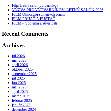
Film Letný salón výtvarníkov
VÝZVA PRE VÝTVARNÍKOV: LETNÝ SALÓN 2026
FILM Ohňostroj splnených prianí
FILM PRIJAŤ A PÚŠŤAŤ
FILM – Spojenia a súvislosti
Recent Comments
Archives
júl 2026
máj 2026
apríl 2026
október 2025
september 2025
júl 2025
jún 2025
máj 2025
apríl 2025
marec 2025
február 2025
január 2025
december 2024